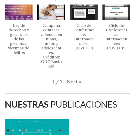
Ley de
Campaña
Ciclo de
Ciclo de
derechos y
contra la
Conferenci
Conferenci
garantías
violencia en
as
as
de las
niñas,
Internacio
internacion
personas
niños y
nales
ales
víctimas de
adolescent
COVID-19
COVID-19
delitos
es.
Créditos:
ONG Basta
Así
Next
»
1
/
7
NUESTRAS
PUBLICACIONES