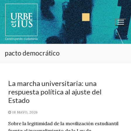
Ir
al
contenido
pacto democrático
La marcha universitaria: una
respuesta política al ajuste del
Estado
18 MAYO, 2026
Sobre la legitimidad de la movilización estudiantil
frente al incumplimiento de la Ley de