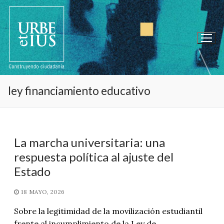
Ir
al
contenido
ley financiamiento educativo
La marcha universitaria: una
respuesta política al ajuste del
Estado
18 MAYO, 2026
Sobre la legitimidad de la movilización estudiantil
frente al incumplimiento de la Ley de