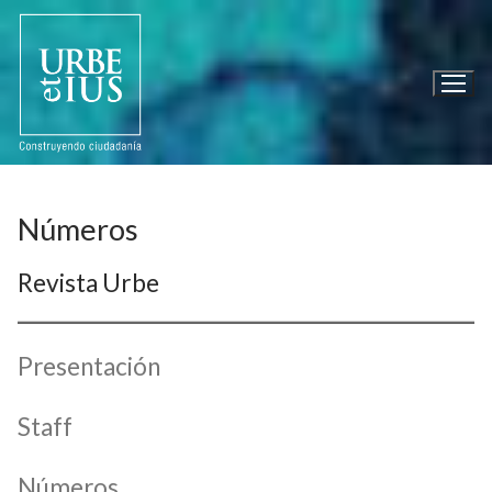
Ir
al
contenido
Números
Revista Urbe
Presentación
Staff
Números