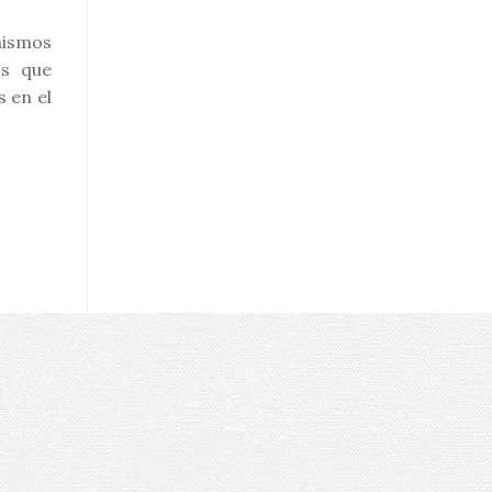
nismos
os que
 en el