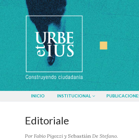
Ir
al
contenido
INICIO
INSTITUCIONAL
PUBLICACIONE
Editoriale
P
or
Fabio Pigozzi y
Sebastián
De Stefano.