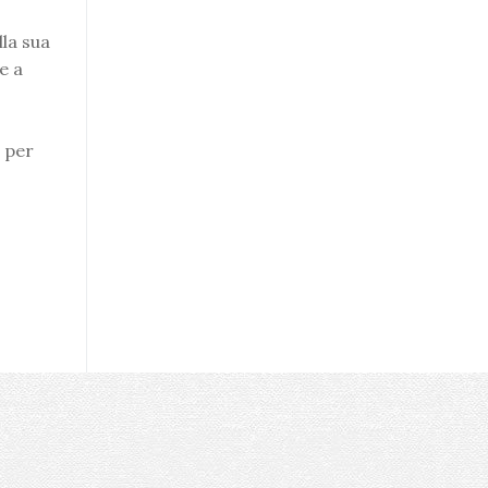
lla sua
e a
 per