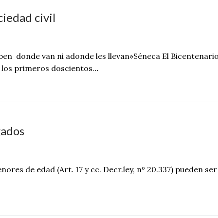
ciedad civil
ben donde van ni adonde les llevan»Séneca El Bicentenari
 los primeros doscientos…
gados
res de edad (Art. 17 y cc. Decr.ley, nº 20.337) pueden ser