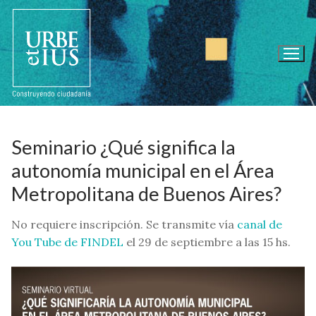
Ir
al
contenido
Seminario ¿Qué significa la
autonomía municipal en el Área
Metropolitana de Buenos Aires?
No requiere inscripción. Se transmite vía
canal de
You Tube de FINDEL
el 29 de septiembre a las 15 hs.