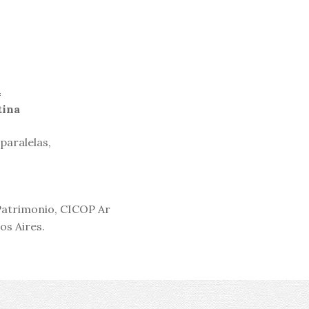
4
tina
paralelas,
Patrimonio, CICOP Ar
os Aires.