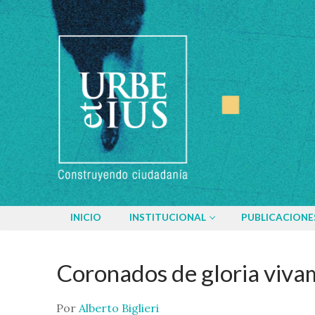
Ir
al
contenido
INICIO
INSTITUCIONAL
PUBLICACIONE
Coronados de gloria viva
Por
Alberto Biglieri