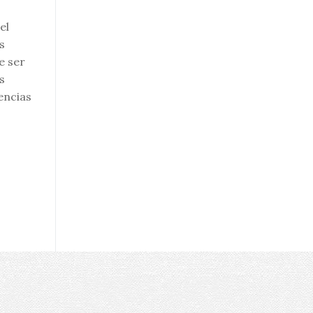
el
s
e ser
s
encias