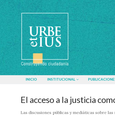
Ir
al
contenido
INICIO
INSTITUCIONAL
PUBLICACIONE
El acceso a la justicia com
Las discusiones públicas y mediáticas sobre las 