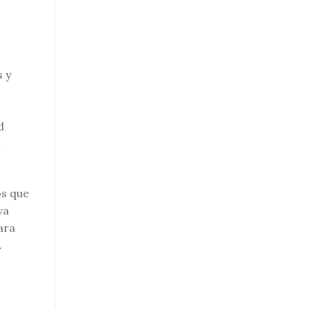
s y
d
l
os que
va
ara
.