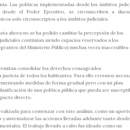
ía. Las políticas implementadas desde los ámbitos judici
as desde el Poder Ejecutivo, se circunscriben a discu
cos solo circunscriptos a los ámbitos judiciales.
asta ahora no se ha podido cambiar la percepción de los
 judiciales continúan siendo espacios reservados a los
grantes del Ministerio Público) muchas veces inaccesibles
ermitan consolidar los derechos consagrados
 justicia de todos los habitantes. Para ello creemos neces
plementando medidas de forma gradual pero con un plan
anificación de una política pública que pueda ser suscepti
pacto directo.
e realizada para comenzar con este análisis, como un aport
 y sistematizar las acciones llevadas adelante tanto desde
ntales. El trabajo llevado a cabo fue ideado como un