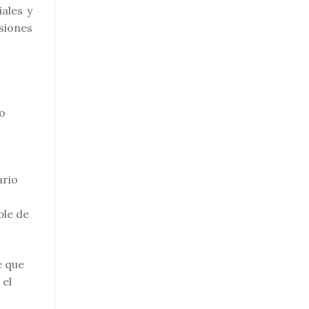
ales y
siones
 o
ario
ble de
e que
 el