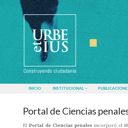
Ir
al
contenido
INICIO
INSTITUCIONAL
PUBLICACIONE
Portal de Ciencias penale
El
Portal de Ciencias penales
incorporó el l