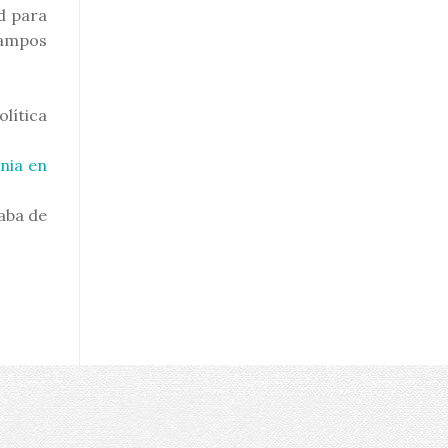
d para
Campos
lítica
nia en
aba de