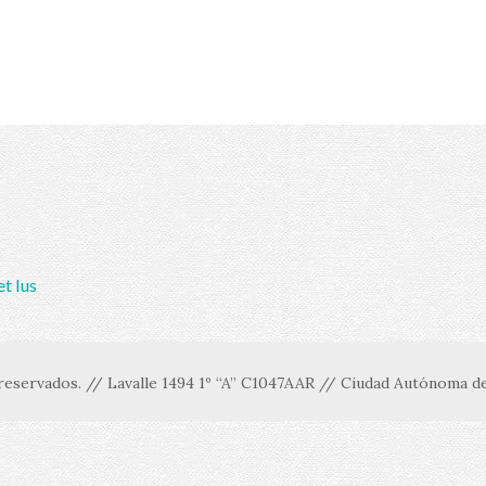
et Ius
eservados. // Lavalle 1494 1º “A” C1047AAR // Ciudad Autónoma de