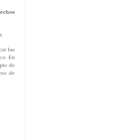
rechos
a.
tar las
co. En
pio de
eso de