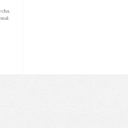
rcha.
rmal.