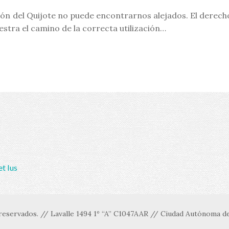
ón del Quijote no puede encontrarnos alejados. El derech
estra el camino de la correcta utilización…
et Ius
eservados. // Lavalle 1494 1º “A” C1047AAR // Ciudad Autónoma de