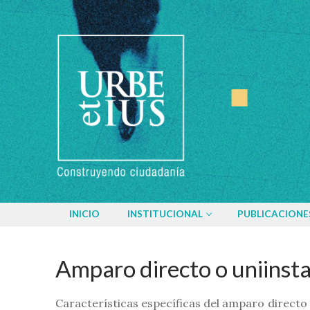
Ir
al
contenido
INICIO
INSTITUCIONAL
PUBLICACIONE
Amparo directo o uniinsta
Características específicas del amparo directo 