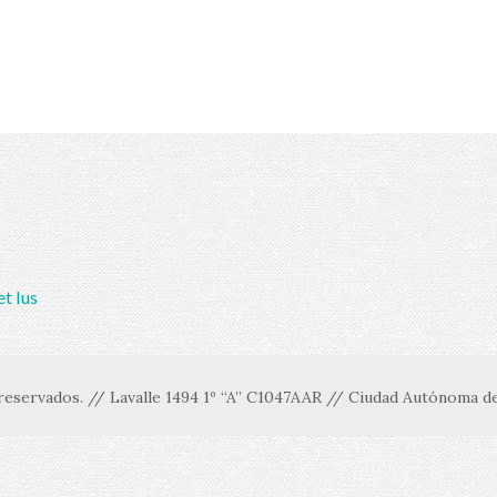
et Ius
eservados. // Lavalle 1494 1º “A” C1047AAR // Ciudad Autónoma de